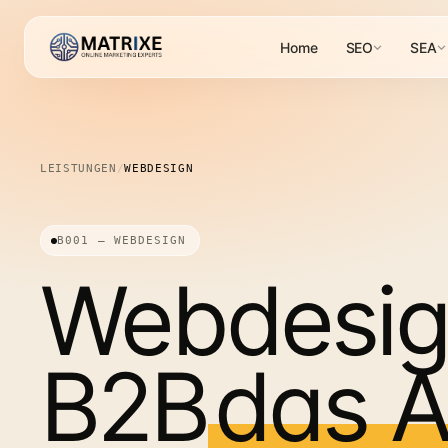
Home
SEO
SEA
LEISTUNGEN
/
WEBDESIGN
B001 — WEBDESIGN
Webdesig
B2B
das A