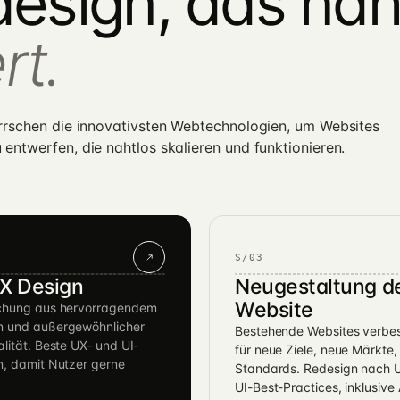
esign, das nah
rt.
rrschen die innovativsten Webtechnologien, um Websites
ntwerfen, die nahtlos skalieren und funktionieren.
S/03
UX Design
Neugestaltung d
Website
schung aus hervorragendem
n und außergewöhnlicher
Bestehende Websites verbe
alität. Beste UX- und UI-
für neue Ziele, neue Märkte,
n, damit Nutzer gerne
Standards. Redesign nach 
UI-Best-Practices, inklusive 