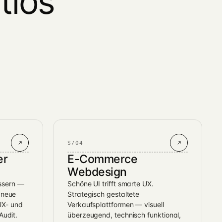
tlos
S/04
er
E-Commerce
Webdesign
ssern —
Schöne UI trifft smarte UX.
 neue
Strategisch gestaltete
UX- und
Verkaufsplattformen — visuell
Audit.
überzeugend, technisch funktional,