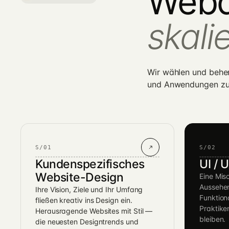
Webd
skalie
Wir wählen und behe
und Anwendungen zu e
S/01
S/02
Kundenspezifisches
UI / 
Website-Design
Eine Mi
Aussehe
Ihre Vision, Ziele und Ihr Umfang
Funktion
fließen kreativ ins Design ein.
Praktike
Herausragende Websites mit Stil —
bleiben.
die neuesten Designtrends und