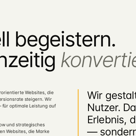
ll begeistern.
hzeitig
konverti
Wir gestal
orientierte Websites, die
rsionsrate steigern. Wir
Nutzer. Da
 für optimale Leistung auf
Erlebnis, 
ow und strategisches
— sondern 
en Websites, die Marke