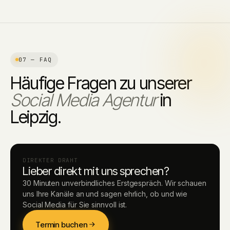
07 — FAQ
Häufige Fragen zu unserer
Social Media Agentur
in
Leipzig.
DIREKTER DRAHT
Lieber direkt mit uns sprechen?
30 Minuten unverbindliches Erstgespräch. Wir schauen
uns Ihre Kanäle an und sagen ehrlich, ob und wie
Social Media für Sie sinnvoll ist.
Termin buchen