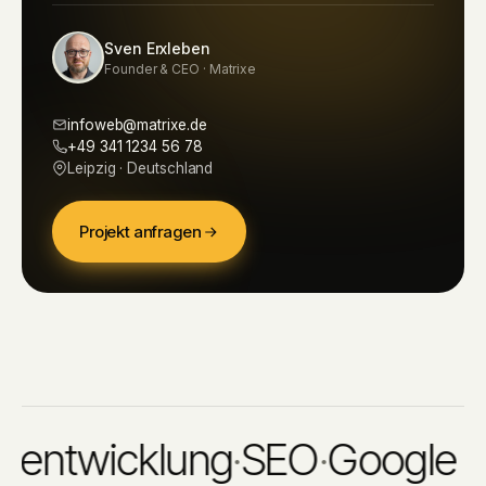
Sven Erxleben
Founder & CEO · Matrixe
infoweb@matrixe.de
+49 341 1234 56 78
Leipzig · Deutschland
Projekt anfragen
twicklung
·
SEO
·
Google Ads
·