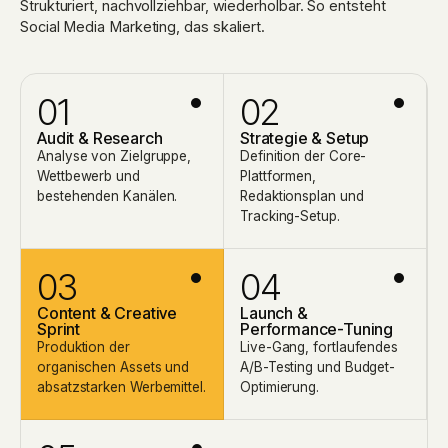
Strukturiert, nachvollziehbar, wiederholbar. So entsteht
Social Media Marketing, das skaliert.
01
02
Audit & Research
Strategie & Setup
Analyse von Zielgruppe,
Definition der Core-
Wettbewerb und
Plattformen,
bestehenden Kanälen.
Redaktionsplan und
Tracking-Setup.
03
04
Content & Creative
Launch &
Sprint
Performance-Tuning
Produktion der
Live-Gang, fortlaufendes
organischen Assets und
A/B-Testing und Budget-
absatzstarken Werbemittel.
Optimierung.