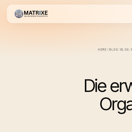
HOME
/
BLOG
/
BLOG
/
Die er
Orga