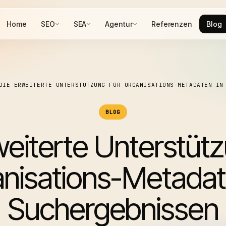
Home
SEO
SEA
Agentur
Referenzen
Blog
DIE ERWEITERTE UNTERSTÜTZUNG FÜR ORGANISATIONS-METADATEN IN
BLOG
weiterte Unterstütz
nisations-Metadat
Suchergebnissen