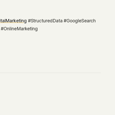
italMarketing
#StructuredData #GoogleSearch
y #OnlineMarketing