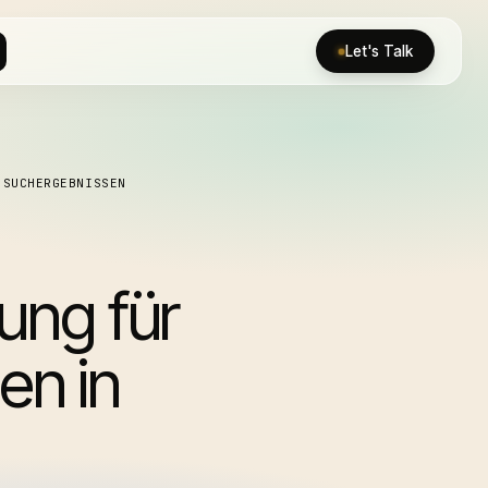
Let's Talk
 SUCHERGEBNISSEN
ung für
en in