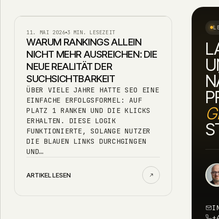
L
AI
11. MAI 2026
3 MIN. LESEZEIT
WARUM RANKINGS ALLEIN
L
NICHT MEHR AUSREICHEN: DIE
U
NEUE REALITÄT DER
N
SUCHSICHTBARKEIT
ÜBER VIELE JAHRE HATTE SEO EINE
P
EINFACHE ERFOLGSFORMEL: AUF
G
PLATZ 1 RANKEN UND DIE KLICKS
ERHALTEN. DIESE LOGIK
S
FUNKTIONIERTE, SOLANGE NUTZER
DIE BLAUEN LINKS DURCHGINGEN
UND…
ARTIKEL LESEN
I
+