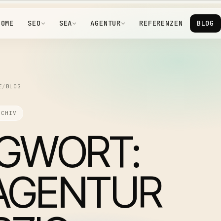
HOME
SEO
SEA
AGENTUR
REFERENZEN
BLOG
E
/
BLOG
RCHIV
GWORT:
LAGENTUR