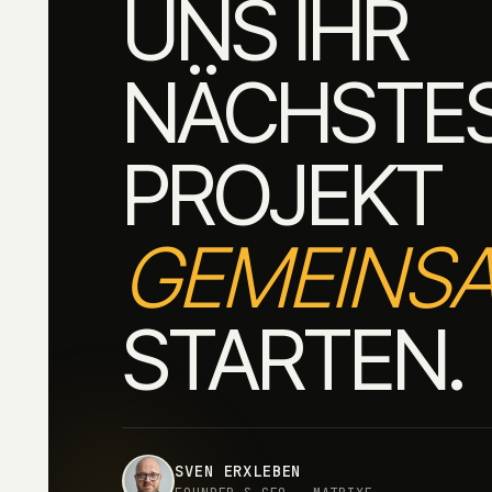
WEBDESIGN
·
UNS IHR
NÄCHSTE
PROJEKT
GEMEINS
STARTEN.
SVEN ERXLEBEN