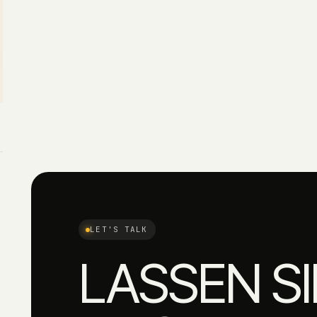
LET'S TALK
LASSEN SI