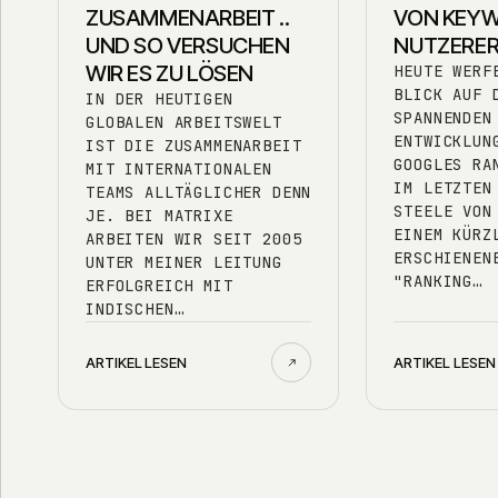
ZUSAMMENARBEIT ..
VON KEY
UND SO VERSUCHEN
NUTZERE
WIR ES ZU LÖSEN
HEUTE WERF
BLICK AUF 
IN DER HEUTIGEN
SPANNENDEN
GLOBALEN ARBEITSWELT
ENTWICKLUN
IST DIE ZUSAMMENARBEIT
GOOGLES RA
MIT INTERNATIONALEN
IM LETZTEN
TEAMS ALLTÄGLICHER DENN
STEELE VON
JE. BEI MATRIXE
EINEM KÜRZ
ARBEITEN WIR SEIT 2005
ERSCHIENEN
UNTER MEINER LEITUNG
"RANKING…
ERFOLGREICH MIT
INDISCHEN…
ARTIKEL LESEN
ARTIKEL LESEN