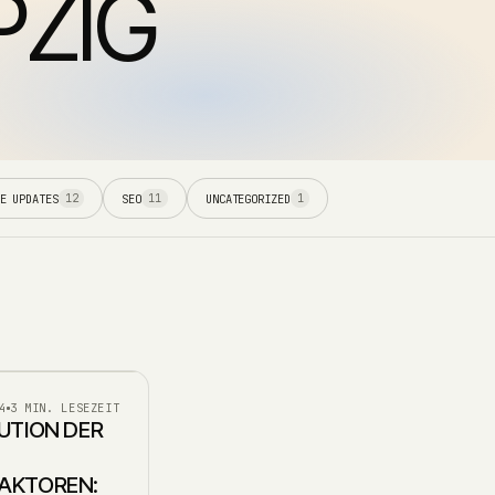
PZIG
E UPDATES
SEO
UNCATEGORIZED
12
11
1
4
3 MIN. LESEZEIT
UTION DER
AKTOREN: