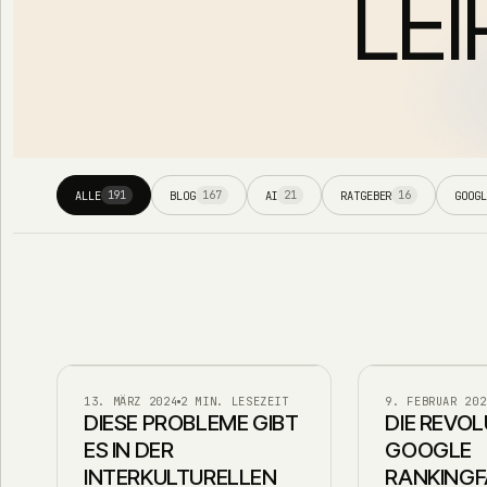
LEI
ALLE
BLOG
AI
RATGEBER
GOOGL
191
167
21
16
BLOG
BLOG
13. MÄRZ 2024
2 MIN. LESEZEIT
9. FEBRUAR 202
DIESE PROBLEME GIBT
DIE REVOL
ES IN DER
GOOGLE
INTERKULTURELLEN
RANKINGF