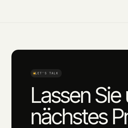
LET'S TALK
Lassen Sie 
nächstes Pr