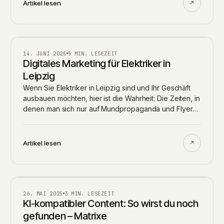
Artikel lesen
BLOG
14. JUNI 2025
5 MIN. LESEZEIT
Digitales Marketing für Elektriker in
Leipzig
Wenn Sie Elektriker in Leipzig sind und Ihr Geschäft
ausbauen möchten, hier ist die Wahrheit: Die Zeiten, in
denen man sich nur auf Mundpropaganda und Flyer…
Artikel lesen
BLOG
26. MAI 2025
3 MIN. LESEZEIT
KI-kompatibler Content: So wirst du noch
gefunden – Matrixe