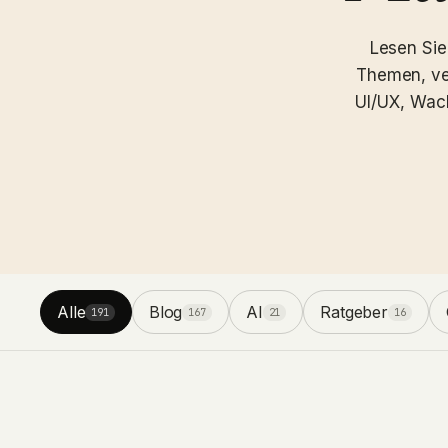
Lesen Sie 
Themen, ve
UI/UX, Wac
Alle
Blog
AI
Ratgeber
191
167
21
16