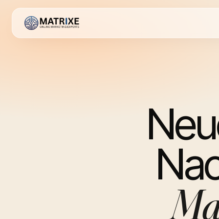
Neue
Nac
Ma