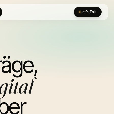
Let's Talk
räge,
gital
ber