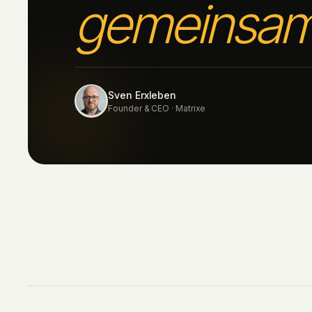
gemeinsa
Sven Erxleben
Founder & CEO · Matrixe