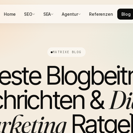
Home
SEO
SEA
Agentur
Referenzen
Blog
MATRIXE BLOG
ste Blogbeit
Di
hrichten &
rketing
Ratge