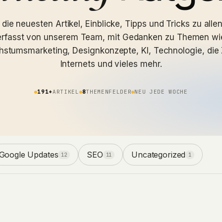
die neuesten Artikel, Einblicke, Tipps und Tricks zu alle
rfasst von unserem Team, mit Gedanken zu Themen wi
hstumsmarketing, Designkonzepte, KI, Technologie, die 
Internets und vieles mehr.
191+
ARTIKEL
8
THEMENFELDER
NEU JEDE WOCHE
Google Updates
SEO
Uncategorized
12
11
1