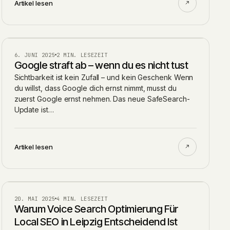
Artikel lesen
GOOGLE UPDATES
6. JUNI 2025
2 MIN. LESEZEIT
Google straft ab – wenn du es nicht tust
Sichtbarkeit ist kein Zufall – und kein Geschenk Wenn
du willst, dass Google dich ernst nimmt, musst du
zuerst Google ernst nehmen. Das neue SafeSearch-
Update ist…
Artikel lesen
BLOG
20. MAI 2025
4 MIN. LESEZEIT
Warum Voice Search Optimierung Für
Local SEO in Leipzig Entscheidend Ist