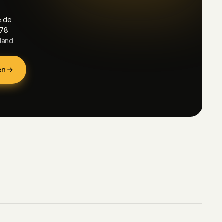
e.de
 78
hland
en