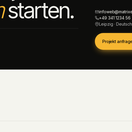
m
starten.
infoweb@matrix
+49 341 1234 56
Leipzig · Deutsc
Projekt anfrag