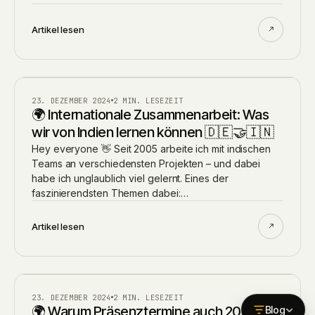
Artikel lesen
BLOG
23. DEZEMBER 2024
2 MIN. LESEZEIT
🌍 Internationale Zusammenarbeit: Was
wir von Indien lernen können 🇩🇪🤝🇮🇳
Hey everyone 👋 Seit 2005 arbeite ich mit indischen
Teams an verschiedensten Projekten – und dabei
habe ich unglaublich viel gelernt. Eines der
faszinierendsten Themen dabei:…
Artikel lesen
BLOG
23. DEZEMBER 2024
2 MIN. LESEZEIT
🌍 Warum Präsenztermine auch 2025
Blog