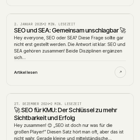
BLOG
2. JANUAR 2025
2 MIN. LESEZEIT
SEO und SEA: Gemeinsam unschlagbar 🚀
Hey everyone, SEO oder SEA? Diese Frage sollte gar
nicht erst gestellt werden. Die Antwort ist klar: SEO und
SEA gehören zusammen! Beide Disziplinen ergänzen
sich…
Artikel lesen
BLOG
27. DEZEMBER 2024
2 MIN. LESEZEIT
🚀 SEO für KMU: Der Schlüssel zu mehr
Sichtbarkeit und Erfolg
Hey zusammen! 😊 „SEO ist doch nur was für die
großen Player!“ Diesen Satz hört man oft, aber das ist
nicht wahr. Gerade kleine und mittelständische…