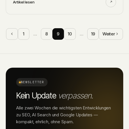
Artikel lesen
1
…
8
9
10
…
19
Weiter
NEWSLETTER
Kein Update
verpassen.
Alle zwei Wochen die wichtigsten Entwicklungen
zu SEO, AI Search und Google Updates —
kompakt, ehrlich, ohne Spam.