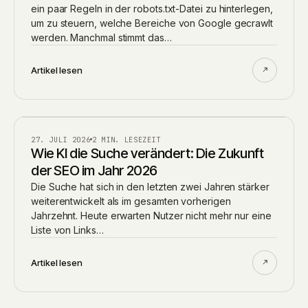
ein paar Regeln in der robots.txt-Datei zu hinterlegen,
um zu steuern, welche Bereiche von Google gecrawlt
werden. Manchmal stimmt das…
Artikel lesen
AI
27. JULI 2026
2 MIN. LESEZEIT
Wie KI die Suche verändert: Die Zukunft
der SEO im Jahr 2026
Die Suche hat sich in den letzten zwei Jahren stärker
weiterentwickelt als im gesamten vorherigen
Jahrzehnt. Heute erwarten Nutzer nicht mehr nur eine
Liste von Links…
Artikel lesen