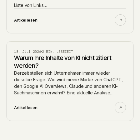
Liste von Links…
Artikel lesen
AI
18. JULI 2026
2 MIN. LESEZEIT
Warum Ihre Inhalte von KI nicht zitiert
werden?
Derzeit stellen sich Unternehmen immer wieder
dieselbe Frage: Wie wird meine Marke von ChatGPT,
den Google AI Overviews, Claude und anderen KI-
Suchmaschinen erwähnt? Eine aktuelle Analyse…
Artikel lesen