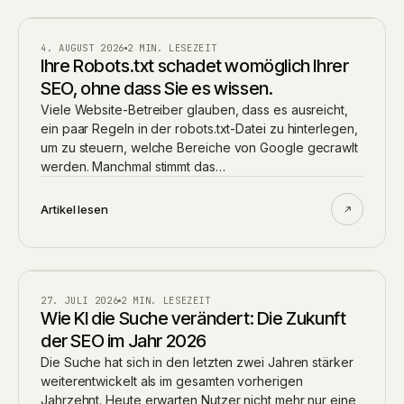
BLOG
4. AUGUST 2026
2 MIN. LESEZEIT
Ihre Robots.txt schadet womöglich Ihrer
SEO, ohne dass Sie es wissen.
Viele Website-Betreiber glauben, dass es ausreicht,
ein paar Regeln in der robots.txt-Datei zu hinterlegen,
um zu steuern, welche Bereiche von Google gecrawlt
werden. Manchmal stimmt das…
Artikel lesen
AI
27. JULI 2026
2 MIN. LESEZEIT
Wie KI die Suche verändert: Die Zukunft
der SEO im Jahr 2026
Die Suche hat sich in den letzten zwei Jahren stärker
weiterentwickelt als im gesamten vorherigen
Jahrzehnt. Heute erwarten Nutzer nicht mehr nur eine