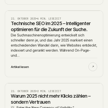
BLOG
22. OKTOBER 2025
6 MIN. LESEZEIT
Technische SEO im 2025 – Intelligenter
optimieren für die Zukunft der Suche.
Die Suchmaschinenoptimierung entwickelt sich
schneller denn je, und das Jahr 2025 markiert einen
entscheidenden Wandel darin, wie Websites entdeckt,
indexiert und gerankt werden. Während On-Page-
und…
Artikel lesen
AI
22. OKTOBER 2025
2 MIN. LESEZEIT
Warum 2025 nicht mehr Klicks zählen –
sondern Vertrauen
💡 „Enter the New Currency of Visibility.“