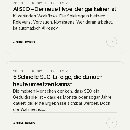
AI
30. OKTOBER 2025
2 MIN. LESEZEIT
AI SEO – Der neue Hype, der gar keiner ist
KI verändert Workflows. Die Spielregeln bleiben:
Relevanz, Vertrauen, Konsistenz. Wer daran arbeitet,
ist automatisch AI-ready.
Artikel lesen
BLOG
28. OKTOBER 2025
5 MIN. LESEZEIT
5 Schnelle SEO-Erfolge, die du noch
heute umsetzen kannst
Die meisten Menschen denken, dass SEO ein
Geduldsspiel ist – dass es Monate oder sogar Jahre
dauert, bis erste Ergebnisse sichtbar werden. Doch
die Wahrheit ist:…
Artikel lesen