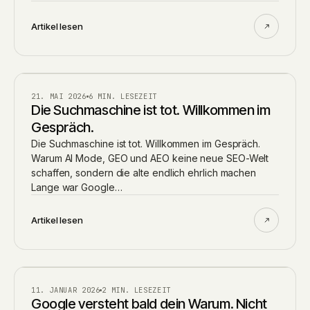
Artikel lesen
BLOG
21. MAI 2026
6 MIN. LESEZEIT
Die Suchmaschine ist tot. Willkommen im
Gespräch.
Die Suchmaschine ist tot. Willkommen im Gespräch.
Warum AI Mode, GEO und AEO keine neue SEO-Welt
schaffen, sondern die alte endlich ehrlich machen
Lange war Google…
Artikel lesen
RATGEBER
11. JANUAR 2026
2 MIN. LESEZEIT
Google versteht bald dein Warum. Nicht