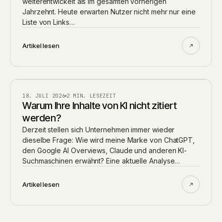
weiterentwickelt als im gesamten vorherigen
Jahrzehnt. Heute erwarten Nutzer nicht mehr nur eine
Liste von Links…
Artikel lesen
AI
18. JULI 2026
2 MIN. LESEZEIT
Warum Ihre Inhalte von KI nicht zitiert
werden?
Derzeit stellen sich Unternehmen immer wieder
dieselbe Frage: Wie wird meine Marke von ChatGPT,
den Google AI Overviews, Claude und anderen KI-
Suchmaschinen erwähnt? Eine aktuelle Analyse…
Artikel lesen