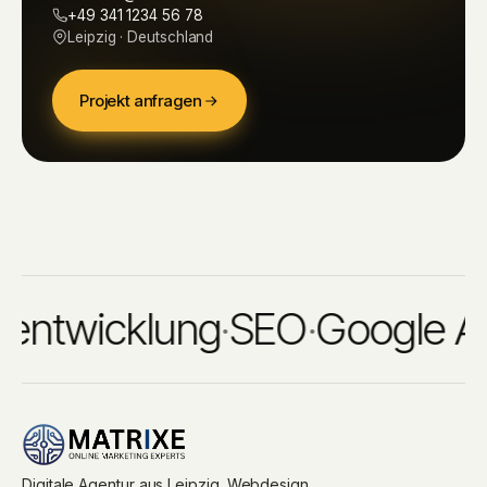
+49 341 1234 56 78
Leipzig · Deutschland
Projekt anfragen
twicklung
·
SEO
·
Google Ads
·
Digitale Agentur aus Leipzig. Webdesign,