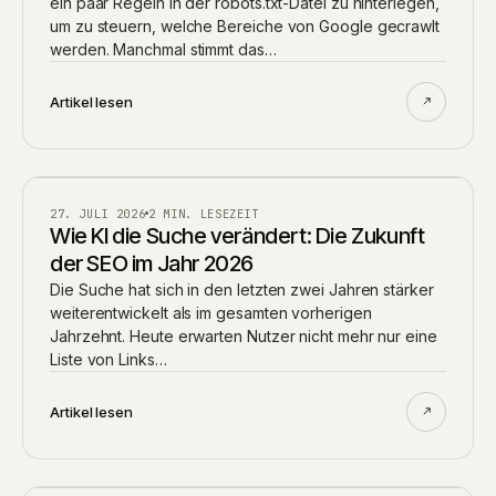
ein paar Regeln in der robots.txt-Datei zu hinterlegen,
um zu steuern, welche Bereiche von Google gecrawlt
werden. Manchmal stimmt das…
Artikel lesen
AI
27. JULI 2026
2 MIN. LESEZEIT
Wie KI die Suche verändert: Die Zukunft
der SEO im Jahr 2026
Die Suche hat sich in den letzten zwei Jahren stärker
weiterentwickelt als im gesamten vorherigen
Jahrzehnt. Heute erwarten Nutzer nicht mehr nur eine
Liste von Links…
Artikel lesen