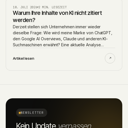
AI
18. JULI 2026
2 MIN. LESEZEIT
Warum Ihre Inhalte von KI nicht zitiert
werden?
Derzeit stellen sich Unternehmen immer wieder
dieselbe Frage: Wie wird meine Marke von ChatGPT,
den Google AI Overviews, Claude und anderen KI-
Suchmaschinen erwähnt? Eine aktuelle Analyse…
Artikel lesen
NEWSLETTER
Kein Update
verpassen.