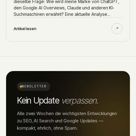
dieselbe Frage: Wie wird meine Marke von ChatGPT,
den Google AI Overviews, Claude und anderen KI-
Suchmaschinen erwähnt? Eine aktuelle Analyse…
Artikel lesen
NEWSLETTER
Kein Update
verpassen.
Alle zwei Wochen die wichtigsten Entwicklungen
zu SEO, AI Search und Google Updates —
kompakt, ehrlich, ohne Spam.