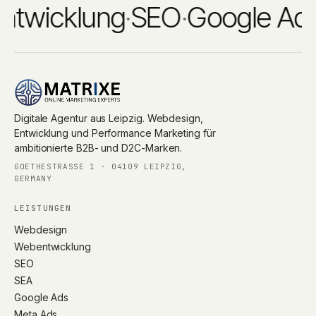
wicklung
·
SEO
·
Google Ads
·
M
Digitale Agentur aus Leipzig. Webdesign,
Entwicklung und Performance Marketing für
ambitionierte B2B- und D2C-Marken.
GOETHESTRASSE 1 · 04109 LEIPZIG, G
ERMANY
LEISTUNGEN
Webdesign
Webentwicklung
SEO
SEA
Google Ads
Meta Ads