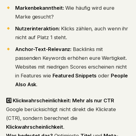
Markenbekanntheit:
Wie häufig wird eure
Marke gesucht?
Nutzerinteraktion:
Klicks zählen, auch wenn ihr
nicht auf Platz 1 steht.
Anchor-Text-Relevanz:
Backlinks mit
passenden Keywords erhöhen eure Wertigkeit.
Websites mit niedrigen Scores erscheinen nicht
in Features wie
Featured Snippets
oder
People
Also Ask
.
4️⃣ Klickwahrscheinlichkeit: Mehr als nur CTR
Google berücksichtigt nicht direkt die Klickrate
(CTR), sondern berechnet die
Klickwahrscheinlichkeit
.
Was bedeutet das?
Optimierte
Titel
und
Meta-